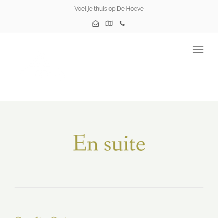
Voel je thuis op De Hoeve
Togg
navig
En suite