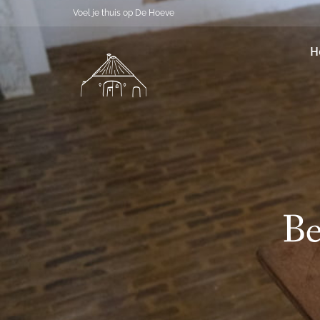
Voel je thuis op De Hoeve
H
Be