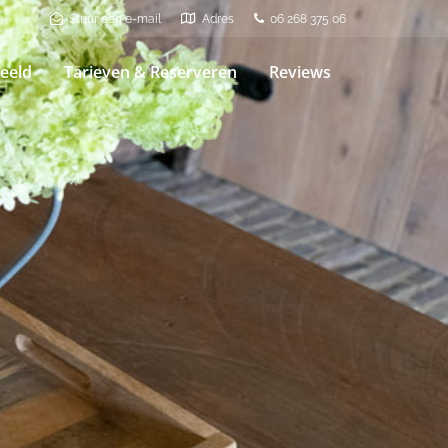
Stuur een e-mail
Adres
06 268 375 06
eeld
Tarieven & Reserveren
Reviews