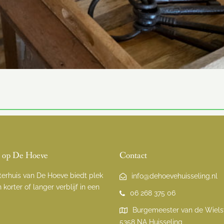
f op De Hoeve
Contact
terhuis van De Hoeve biedt plek
info@dehoevehuisseling.nl
 korter of langer verblijf in een
06 268 375 06
Burgemeester van de Wielst
5358 NA Huisseling