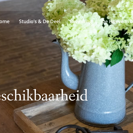
ome
Studio’s & De Deel
Bezinning
De Hoeve in b
schikbaarheid