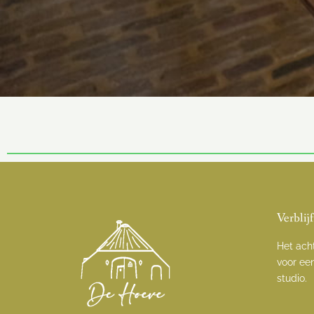
Verblij
Het ach
voor een
studio.