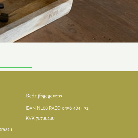
Bedrijfsgegevens
IBAN NL88 RABO 0356 4844 32
KVK 76788288
raat 1,