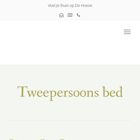
Voel je thuis op De Hoeve
Togg
navig
Tweepersoons bed