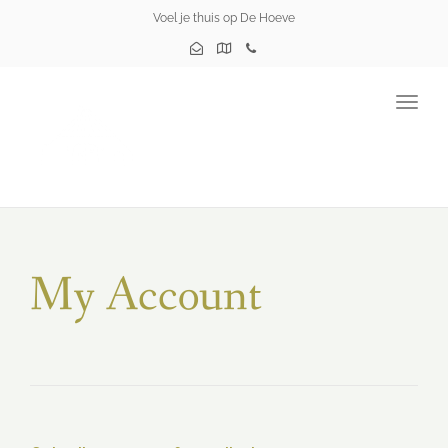
Voel je thuis op De Hoeve
Togg
navig
My Account